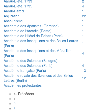
Aarau/Diète, 1733
2
Aarau/Diète, 1735
4
Aarau/Paix d’
1
Abjuration
22
Absolutisme
1
Académie des Apatistes (Florence)
1
Académie de l'Arcadie (Rome)
1
Académie de l'Hôtel de Rohan (Paris)
1
Académie des Inscriptions et des Belles-Lettres
1
(Paris)
Académie des Inscriptions et des Médailles
4
(Paris)
Académie des Sciences (Bologne)
1
Académie des Sciences (Paris)
4
Académie française (Paris)
13
Académie royale des Sciences et des Belles-
12
Lettres (Berlin)
Académies protestantes
← Précédent
(actuel)
1
2
3