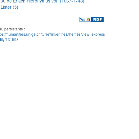
30 de Erlach Hieronymus von (1667-1748)
Lister (5)
L persistante :
tps://humanities.unige.ch/turrettini/entites/themes/view_express_
tity/131598