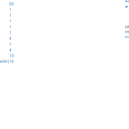
42
22
➤ 
1
1
1
1
UR
ht
1
en
4
1
4
13
rlin)
12