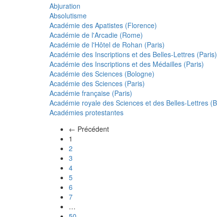
Abjuration
Absolutisme
Académie des Apatistes (Florence)
Académie de l'Arcadie (Rome)
Académie de l'Hôtel de Rohan (Paris)
Académie des Inscriptions et des Belles-Lettres (Paris)
Académie des Inscriptions et des Médailles (Paris)
Académie des Sciences (Bologne)
Académie des Sciences (Paris)
Académie française (Paris)
Académie royale des Sciences et des Belles-Lettres (Be
Académies protestantes
← Précédent
(actuel)
1
2
3
4
5
6
7
…
50