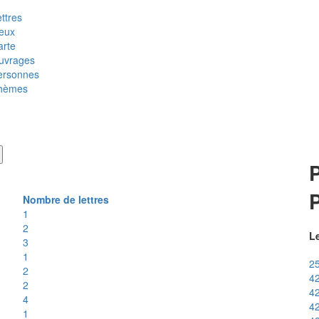
ttres
ieux
arte
uvrages
ersonnes
hèmes
Nombre de lettres
1
2
Le
3
1
2
2
42
2
42
4
42
1