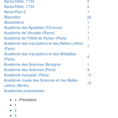
Aarau/Diète, 1733
2
Aarau/Diète, 1735
4
Aarau/Paix d’
1
Abjuration
22
Absolutisme
1
Académie des Apatistes (Florence)
1
Académie de l'Arcadie (Rome)
1
Académie de l'Hôtel de Rohan (Paris)
1
Académie des Inscriptions et des Belles-Lettres
1
(Paris)
Académie des Inscriptions et des Médailles
4
(Paris)
Académie des Sciences (Bologne)
1
Académie des Sciences (Paris)
4
Académie française (Paris)
13
Académie royale des Sciences et des Belles-
12
Lettres (Berlin)
Académies protestantes
← Précédent
(actuel)
1
2
3