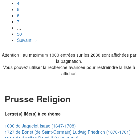
4
5
6
7
…
50
Suivant →
Attention : au maximum 1000 entrées sur les 2030 sont affichées par
la pagination.
Vous pouvez utiliser la recherche avancée pour restreindre la liste à
afficher.
Prusse Religion
Lettre(s) liée(s) à ce thème
1606 de Jaquelot Isaac (1647-1708)
1727 de Bonet [de Saint-Germain] Ludwig Friedrich (1670-1761)
1814 de Ancillon David II (1670-1723)