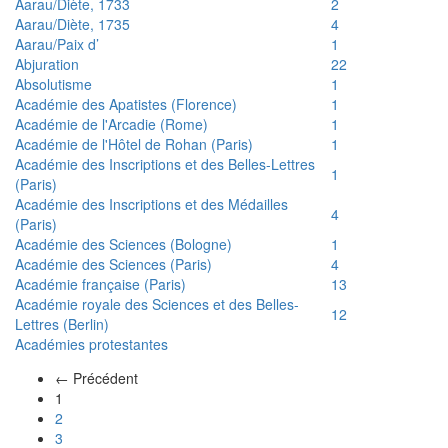
Aarau/Diète, 1733
2
Aarau/Diète, 1735
4
Aarau/Paix d’
1
Abjuration
22
Absolutisme
1
Académie des Apatistes (Florence)
1
Académie de l'Arcadie (Rome)
1
Académie de l'Hôtel de Rohan (Paris)
1
Académie des Inscriptions et des Belles-Lettres
1
(Paris)
Académie des Inscriptions et des Médailles
4
(Paris)
Académie des Sciences (Bologne)
1
Académie des Sciences (Paris)
4
Académie française (Paris)
13
Académie royale des Sciences et des Belles-
12
Lettres (Berlin)
Académies protestantes
← Précédent
(actuel)
1
2
3