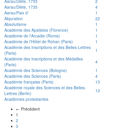
Aarau/Diète, 1733
2
Aarau/Diète, 1735
4
Aarau/Paix d’
1
Abjuration
22
Absolutisme
1
Académie des Apatistes (Florence)
1
Académie de l'Arcadie (Rome)
1
Académie de l'Hôtel de Rohan (Paris)
1
Académie des Inscriptions et des Belles-Lettres
1
(Paris)
Académie des Inscriptions et des Médailles
4
(Paris)
Académie des Sciences (Bologne)
1
Académie des Sciences (Paris)
4
Académie française (Paris)
13
Académie royale des Sciences et des Belles-
12
Lettres (Berlin)
Académies protestantes
← Précédent
(actuel)
1
2
3