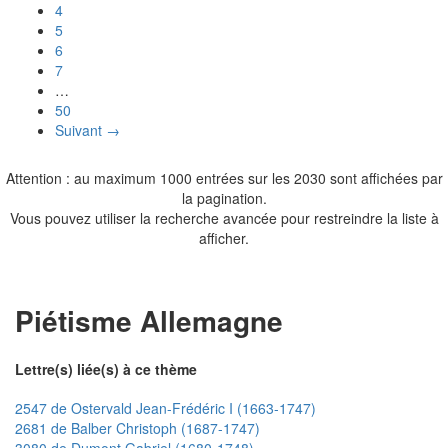
4
5
6
7
…
50
Suivant →
Attention : au maximum 1000 entrées sur les 2030 sont affichées par
la pagination.
Vous pouvez utiliser la recherche avancée pour restreindre la liste à
afficher.
Piétisme Allemagne
Lettre(s) liée(s) à ce thème
2547 de Ostervald Jean-Frédéric I (1663-1747)
2681 de Balber Christoph (1687-1747)
3080 de Dumont Gabriel (1680-1748)