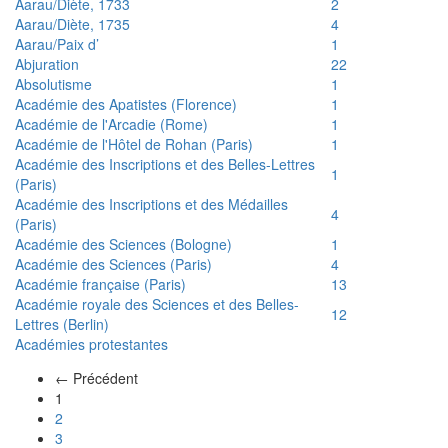
Aarau/Diète, 1733
2
Aarau/Diète, 1735
4
Aarau/Paix d’
1
Abjuration
22
Absolutisme
1
Académie des Apatistes (Florence)
1
Académie de l'Arcadie (Rome)
1
Académie de l'Hôtel de Rohan (Paris)
1
Académie des Inscriptions et des Belles-Lettres
1
(Paris)
Académie des Inscriptions et des Médailles
4
(Paris)
Académie des Sciences (Bologne)
1
Académie des Sciences (Paris)
4
Académie française (Paris)
13
Académie royale des Sciences et des Belles-
12
Lettres (Berlin)
Académies protestantes
← Précédent
(actuel)
1
2
3