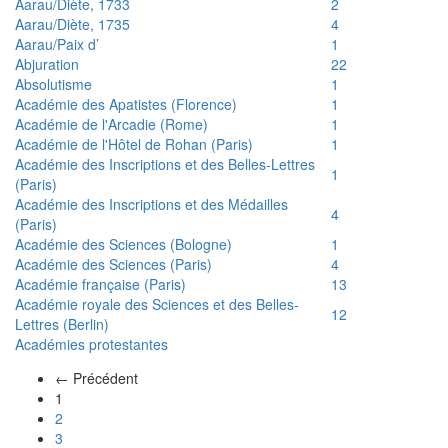
Aarau/Diète, 1733
2
Aarau/Diète, 1735
4
Aarau/Paix d’
1
Abjuration
22
Absolutisme
1
Académie des Apatistes (Florence)
1
Académie de l'Arcadie (Rome)
1
Académie de l'Hôtel de Rohan (Paris)
1
Académie des Inscriptions et des Belles-Lettres
1
(Paris)
Académie des Inscriptions et des Médailles
4
(Paris)
Académie des Sciences (Bologne)
1
Académie des Sciences (Paris)
4
Académie française (Paris)
13
Académie royale des Sciences et des Belles-
12
Lettres (Berlin)
Académies protestantes
← Précédent
(actuel)
1
2
3