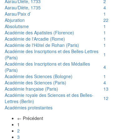
Aarau/Diète, 1733
2
Aarau/Diète, 1735
4
Aarau/Paix d’
1
Abjuration
22
Absolutisme
1
Académie des Apatistes (Florence)
1
Académie de l'Arcadie (Rome)
1
Académie de l'Hôtel de Rohan (Paris)
1
Académie des Inscriptions et des Belles-Lettres
1
(Paris)
Académie des Inscriptions et des Médailles
4
(Paris)
Académie des Sciences (Bologne)
1
Académie des Sciences (Paris)
4
Académie française (Paris)
13
Académie royale des Sciences et des Belles-
12
Lettres (Berlin)
Académies protestantes
← Précédent
(actuel)
1
2
3