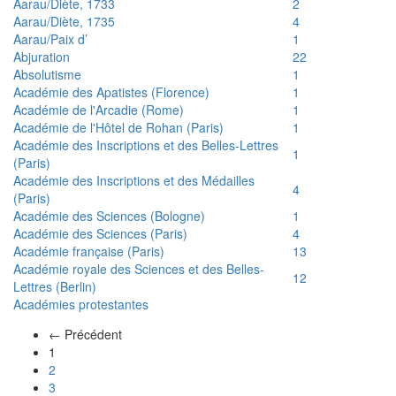
Aarau/Diète, 1733
2
Aarau/Diète, 1735
4
Aarau/Paix d’
1
Abjuration
22
Absolutisme
1
Académie des Apatistes (Florence)
1
Académie de l'Arcadie (Rome)
1
Académie de l'Hôtel de Rohan (Paris)
1
Académie des Inscriptions et des Belles-Lettres
1
(Paris)
Académie des Inscriptions et des Médailles
4
(Paris)
Académie des Sciences (Bologne)
1
Académie des Sciences (Paris)
4
Académie française (Paris)
13
Académie royale des Sciences et des Belles-
12
Lettres (Berlin)
Académies protestantes
← Précédent
(actuel)
1
2
3