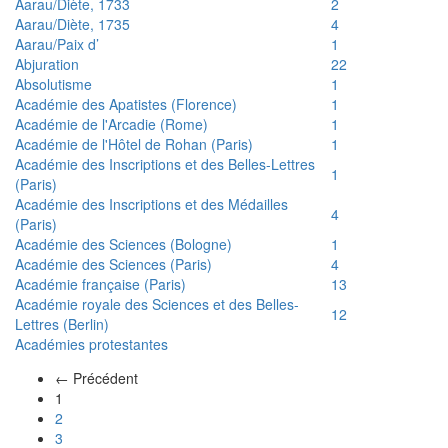
Aarau/Diète, 1733
2
Aarau/Diète, 1735
4
Aarau/Paix d’
1
Abjuration
22
Absolutisme
1
Académie des Apatistes (Florence)
1
Académie de l'Arcadie (Rome)
1
Académie de l'Hôtel de Rohan (Paris)
1
Académie des Inscriptions et des Belles-Lettres
1
(Paris)
Académie des Inscriptions et des Médailles
4
(Paris)
Académie des Sciences (Bologne)
1
Académie des Sciences (Paris)
4
Académie française (Paris)
13
Académie royale des Sciences et des Belles-
12
Lettres (Berlin)
Académies protestantes
← Précédent
(actuel)
1
2
3