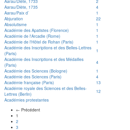
Aarau/Diète, 1733
2
Aarau/Diète, 1735
4
Aarau/Paix d’
1
Abjuration
22
Absolutisme
1
Académie des Apatistes (Florence)
1
Académie de l'Arcadie (Rome)
1
Académie de l'Hôtel de Rohan (Paris)
1
Académie des Inscriptions et des Belles-Lettres
1
(Paris)
Académie des Inscriptions et des Médailles
4
(Paris)
Académie des Sciences (Bologne)
1
Académie des Sciences (Paris)
4
Académie française (Paris)
13
Académie royale des Sciences et des Belles-
12
Lettres (Berlin)
Académies protestantes
← Précédent
(actuel)
1
2
3