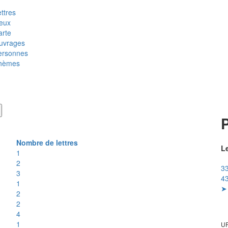
ttres
ieux
arte
uvrages
ersonnes
hèmes
P
Nombre de lettres
Le
1
2
33
3
43
1
➤ 
2
2
4
1
UR