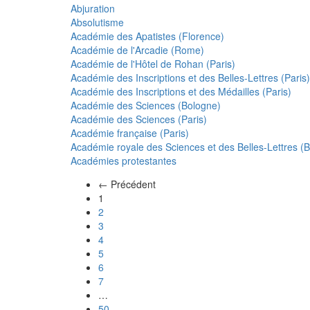
Abjuration
Absolutisme
Académie des Apatistes (Florence)
Académie de l'Arcadie (Rome)
Académie de l'Hôtel de Rohan (Paris)
Académie des Inscriptions et des Belles-Lettres (Paris)
Académie des Inscriptions et des Médailles (Paris)
Académie des Sciences (Bologne)
Académie des Sciences (Paris)
Académie française (Paris)
Académie royale des Sciences et des Belles-Lettres (Be
Académies protestantes
← Précédent
(actuel)
1
2
3
4
5
6
7
…
50