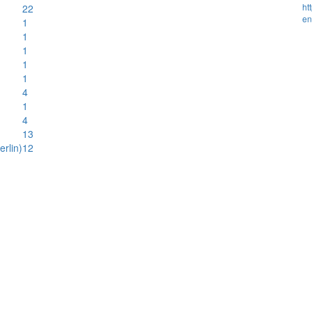
ht
22
en
1
1
1
1
1
4
1
4
13
rlin)
12