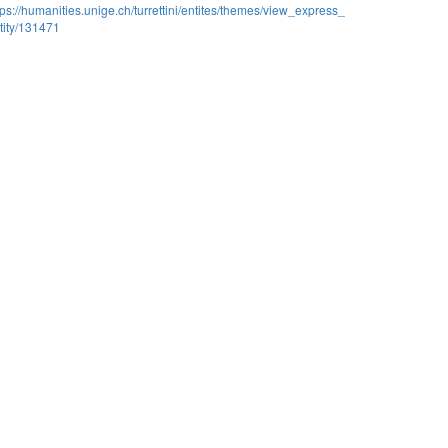
tps://humanities.unige.ch/turrettini/entites/themes/view_express_
tity/131471