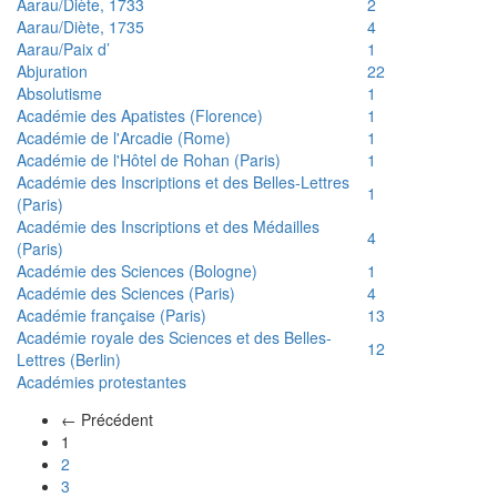
Aarau/Diète, 1733
2
Aarau/Diète, 1735
4
Aarau/Paix d’
1
Abjuration
22
Absolutisme
1
Académie des Apatistes (Florence)
1
Académie de l'Arcadie (Rome)
1
Académie de l'Hôtel de Rohan (Paris)
1
Académie des Inscriptions et des Belles-Lettres
1
(Paris)
Académie des Inscriptions et des Médailles
4
(Paris)
Académie des Sciences (Bologne)
1
Académie des Sciences (Paris)
4
Académie française (Paris)
13
Académie royale des Sciences et des Belles-
12
Lettres (Berlin)
Académies protestantes
← Précédent
(actuel)
1
2
3