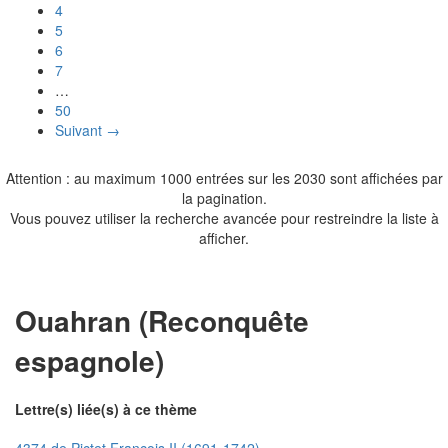
4
5
6
7
…
50
Suivant →
Attention : au maximum 1000 entrées sur les 2030 sont affichées par
la pagination.
Vous pouvez utiliser la recherche avancée pour restreindre la liste à
afficher.
Ouahran (Reconquête
espagnole)
Lettre(s) liée(s) à ce thème
4374 de Pictet François II (1691-1742)