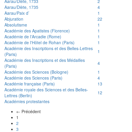
Aarau/Diète, 1733
2
Aarau/Diète, 1735
4
Aarau/Paix d’
1
Abjuration
22
Absolutisme
1
Académie des Apatistes (Florence)
1
Académie de l'Arcadie (Rome)
1
Académie de l'Hôtel de Rohan (Paris)
1
Académie des Inscriptions et des Belles-Lettres
1
(Paris)
Académie des Inscriptions et des Médailles
4
(Paris)
Académie des Sciences (Bologne)
1
Académie des Sciences (Paris)
4
Académie française (Paris)
13
Académie royale des Sciences et des Belles-
12
Lettres (Berlin)
Académies protestantes
← Précédent
(actuel)
1
2
3