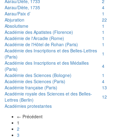
Aarau/Diète, 1733
2
Aarau/Diète, 1735
4
Aarau/Paix d’
1
Abjuration
22
Absolutisme
1
Académie des Apatistes (Florence)
1
Académie de l'Arcadie (Rome)
1
Académie de l'Hôtel de Rohan (Paris)
1
Académie des Inscriptions et des Belles-Lettres
1
(Paris)
Académie des Inscriptions et des Médailles
4
(Paris)
Académie des Sciences (Bologne)
1
Académie des Sciences (Paris)
4
Académie française (Paris)
13
Académie royale des Sciences et des Belles-
12
Lettres (Berlin)
Académies protestantes
← Précédent
(actuel)
1
2
3