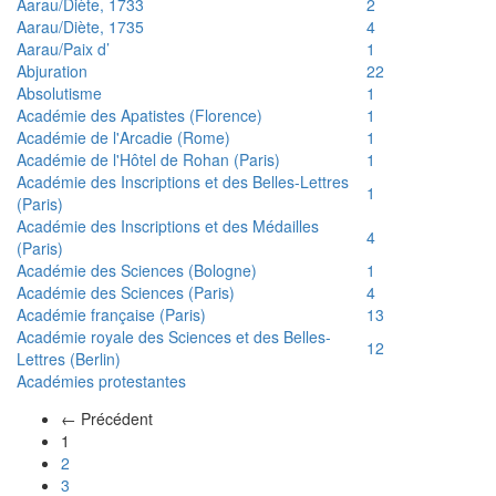
Aarau/Diète, 1733
2
Aarau/Diète, 1735
4
Aarau/Paix d’
1
Abjuration
22
Absolutisme
1
Académie des Apatistes (Florence)
1
Académie de l'Arcadie (Rome)
1
Académie de l'Hôtel de Rohan (Paris)
1
Académie des Inscriptions et des Belles-Lettres
1
(Paris)
Académie des Inscriptions et des Médailles
4
(Paris)
Académie des Sciences (Bologne)
1
Académie des Sciences (Paris)
4
Académie française (Paris)
13
Académie royale des Sciences et des Belles-
12
Lettres (Berlin)
Académies protestantes
← Précédent
(actuel)
1
2
3