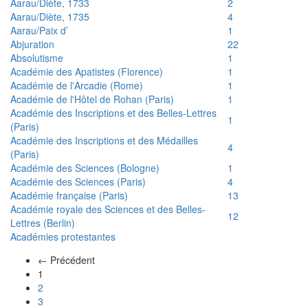
Aarau/Diète, 1733
2
Aarau/Diète, 1735
4
Aarau/Paix d’
1
Abjuration
22
Absolutisme
1
Académie des Apatistes (Florence)
1
Académie de l'Arcadie (Rome)
1
Académie de l'Hôtel de Rohan (Paris)
1
Académie des Inscriptions et des Belles-Lettres
1
(Paris)
Académie des Inscriptions et des Médailles
4
(Paris)
Académie des Sciences (Bologne)
1
Académie des Sciences (Paris)
4
Académie française (Paris)
13
Académie royale des Sciences et des Belles-
12
Lettres (Berlin)
Académies protestantes
← Précédent
(actuel)
1
2
3