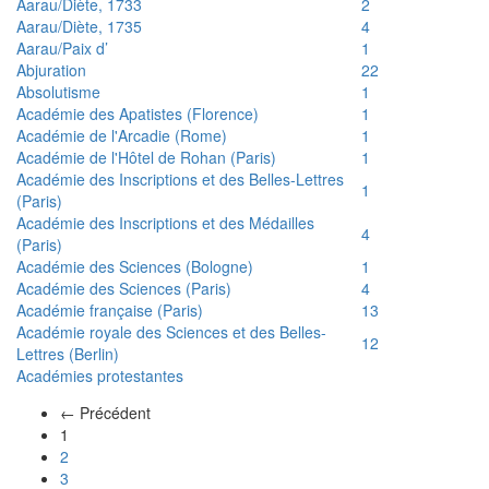
Aarau/Diète, 1733
2
Aarau/Diète, 1735
4
Aarau/Paix d’
1
Abjuration
22
Absolutisme
1
Académie des Apatistes (Florence)
1
Académie de l'Arcadie (Rome)
1
Académie de l'Hôtel de Rohan (Paris)
1
Académie des Inscriptions et des Belles-Lettres
1
(Paris)
Académie des Inscriptions et des Médailles
4
(Paris)
Académie des Sciences (Bologne)
1
Académie des Sciences (Paris)
4
Académie française (Paris)
13
Académie royale des Sciences et des Belles-
12
Lettres (Berlin)
Académies protestantes
← Précédent
(actuel)
1
2
3