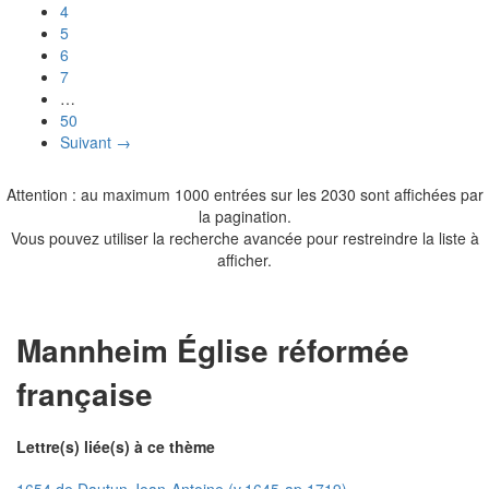
4
5
6
7
…
50
Suivant →
Attention : au maximum 1000 entrées sur les 2030 sont affichées par
la pagination.
Vous pouvez utiliser la recherche avancée pour restreindre la liste à
afficher.
Mannheim Église réformée
française
Lettre(s) liée(s) à ce thème
1654 de Dautun Jean-Antoine (v.1645-ap.1719)