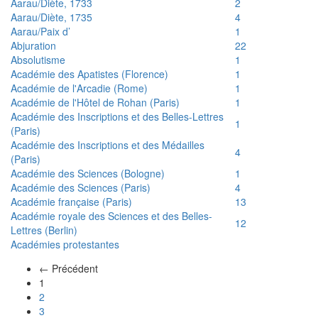
Aarau/Diète, 1733
2
Aarau/Diète, 1735
4
Aarau/Paix d’
1
Abjuration
22
Absolutisme
1
Académie des Apatistes (Florence)
1
Académie de l'Arcadie (Rome)
1
Académie de l'Hôtel de Rohan (Paris)
1
Académie des Inscriptions et des Belles-Lettres
1
(Paris)
Académie des Inscriptions et des Médailles
4
(Paris)
Académie des Sciences (Bologne)
1
Académie des Sciences (Paris)
4
Académie française (Paris)
13
Académie royale des Sciences et des Belles-
12
Lettres (Berlin)
Académies protestantes
← Précédent
(actuel)
1
2
3