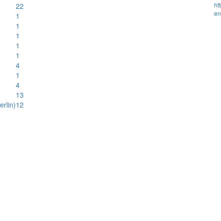
ht
22
en
1
1
1
1
1
4
1
4
13
rlin)
12