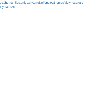
tps://humanities.unige.ch/turrettini/entites/themes/view_express_
tity/131328