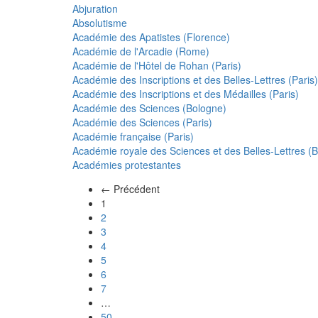
Abjuration
Absolutisme
Académie des Apatistes (Florence)
Académie de l'Arcadie (Rome)
Académie de l'Hôtel de Rohan (Paris)
Académie des Inscriptions et des Belles-Lettres (Paris)
Académie des Inscriptions et des Médailles (Paris)
Académie des Sciences (Bologne)
Académie des Sciences (Paris)
Académie française (Paris)
Académie royale des Sciences et des Belles-Lettres (Be
Académies protestantes
← Précédent
(actuel)
1
2
3
4
5
6
7
…
50