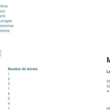
ttres
ieux
arte
uvrages
ersonnes
hèmes
Nombre de lettres
Le
1
2
25
3
30
1
➤ 
2
2
4
1
UR