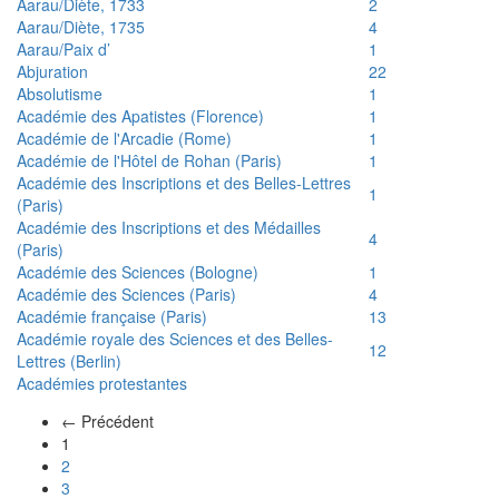
Aarau/Diète, 1733
2
Aarau/Diète, 1735
4
Aarau/Paix d’
1
Abjuration
22
Absolutisme
1
Académie des Apatistes (Florence)
1
Académie de l'Arcadie (Rome)
1
Académie de l'Hôtel de Rohan (Paris)
1
Académie des Inscriptions et des Belles-Lettres
1
(Paris)
Académie des Inscriptions et des Médailles
4
(Paris)
Académie des Sciences (Bologne)
1
Académie des Sciences (Paris)
4
Académie française (Paris)
13
Académie royale des Sciences et des Belles-
12
Lettres (Berlin)
Académies protestantes
← Précédent
(actuel)
1
2
3