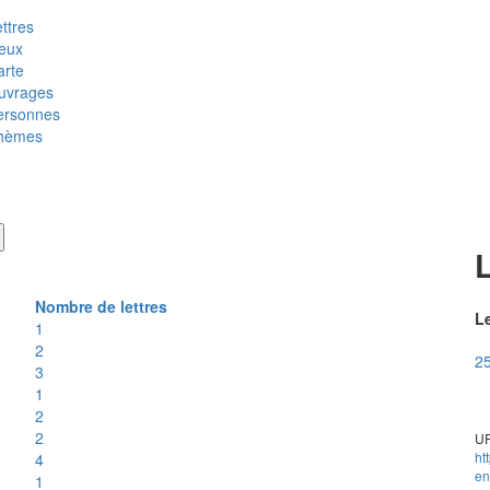
ttres
ieux
arte
uvrages
ersonnes
hèmes
Nombre de lettres
Le
1
2
2
3
1
2
2
UR
ht
4
en
1