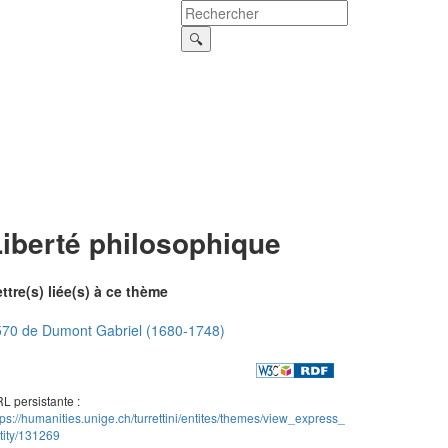
Liberté philosophique
ttre(s) liée(s) à ce thème
570 de Dumont Gabriel (1680-1748)
L persistante :
tps://humanities.unige.ch/turrettini/entites/themes/view_express_
tity/131269