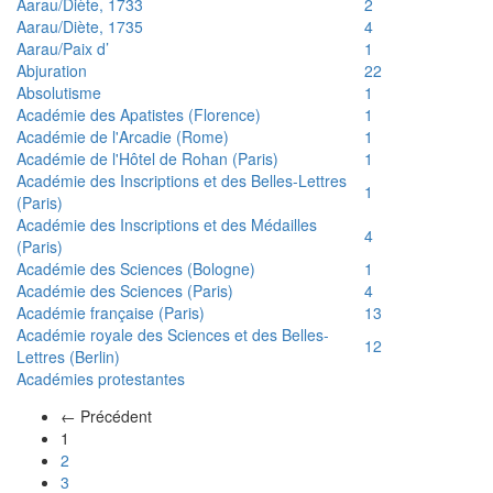
Aarau/Diète, 1733
2
Aarau/Diète, 1735
4
Aarau/Paix d’
1
Abjuration
22
Absolutisme
1
Académie des Apatistes (Florence)
1
Académie de l'Arcadie (Rome)
1
Académie de l'Hôtel de Rohan (Paris)
1
Académie des Inscriptions et des Belles-Lettres
1
(Paris)
Académie des Inscriptions et des Médailles
4
(Paris)
Académie des Sciences (Bologne)
1
Académie des Sciences (Paris)
4
Académie française (Paris)
13
Académie royale des Sciences et des Belles-
12
Lettres (Berlin)
Académies protestantes
← Précédent
(actuel)
1
2
3