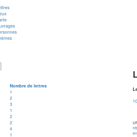
ttres
ieux
arte
uvrages
ersonnes
hèmes
Nombre de lettres
Le
1
2
10
3
1
2
2
UR
ht
4
en
1