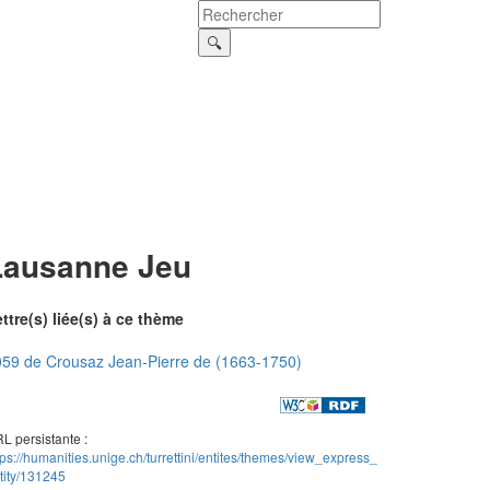
Lausanne Jeu
ttre(s) liée(s) à ce thème
59 de Crousaz Jean-Pierre de (1663-1750)
L persistante :
tps://humanities.unige.ch/turrettini/entites/themes/view_express_
tity/131245