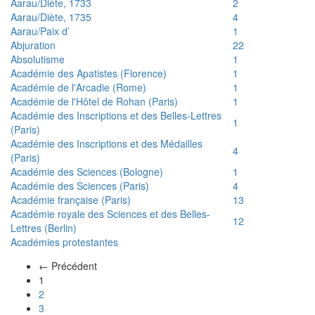
Aarau/Diète, 1733
2
Aarau/Diète, 1735
4
Aarau/Paix d’
1
Abjuration
22
Absolutisme
1
Académie des Apatistes (Florence)
1
Académie de l'Arcadie (Rome)
1
Académie de l'Hôtel de Rohan (Paris)
1
Académie des Inscriptions et des Belles-Lettres
1
(Paris)
Académie des Inscriptions et des Médailles
4
(Paris)
Académie des Sciences (Bologne)
1
Académie des Sciences (Paris)
4
Académie française (Paris)
13
Académie royale des Sciences et des Belles-
12
Lettres (Berlin)
Académies protestantes
← Précédent
(actuel)
1
2
3