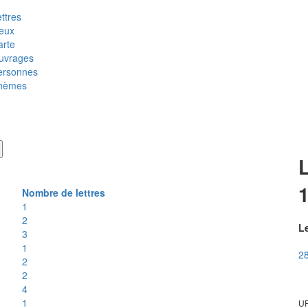
ttres
ieux
arte
uvrages
ersonnes
hèmes
Nombre de lettres
1
2
Le
3
1
28
2
2
4
1
UR