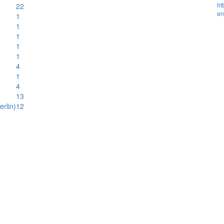
ht
22
en
1
1
1
1
1
4
1
4
13
rlin)
12