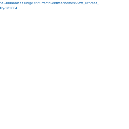
tps://humanities.unige.ch/turrettini/entites/themes/view_express_
tity/131224