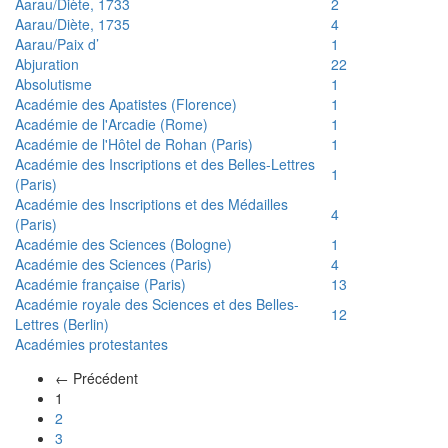
Aarau/Diète, 1733
2
Aarau/Diète, 1735
4
Aarau/Paix d’
1
Abjuration
22
Absolutisme
1
Académie des Apatistes (Florence)
1
Académie de l'Arcadie (Rome)
1
Académie de l'Hôtel de Rohan (Paris)
1
Académie des Inscriptions et des Belles-Lettres
1
(Paris)
Académie des Inscriptions et des Médailles
4
(Paris)
Académie des Sciences (Bologne)
1
Académie des Sciences (Paris)
4
Académie française (Paris)
13
Académie royale des Sciences et des Belles-
12
Lettres (Berlin)
Académies protestantes
← Précédent
(actuel)
1
2
3