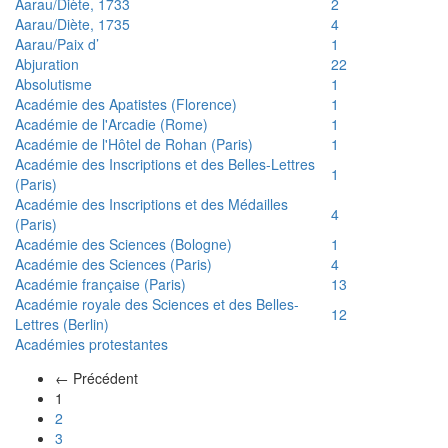
Aarau/Diète, 1733
2
Aarau/Diète, 1735
4
Aarau/Paix d’
1
Abjuration
22
Absolutisme
1
Académie des Apatistes (Florence)
1
Académie de l'Arcadie (Rome)
1
Académie de l'Hôtel de Rohan (Paris)
1
Académie des Inscriptions et des Belles-Lettres
1
(Paris)
Académie des Inscriptions et des Médailles
4
(Paris)
Académie des Sciences (Bologne)
1
Académie des Sciences (Paris)
4
Académie française (Paris)
13
Académie royale des Sciences et des Belles-
12
Lettres (Berlin)
Académies protestantes
← Précédent
(actuel)
1
2
3