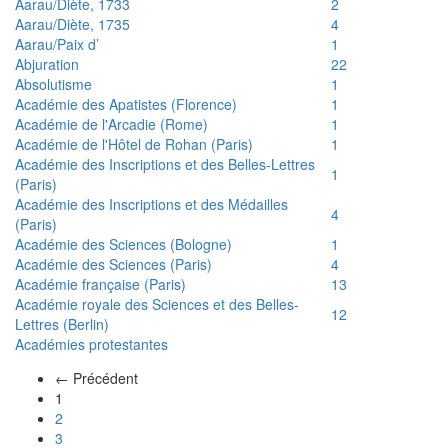
Aarau/Diète, 1733
2
Aarau/Diète, 1735
4
Aarau/Paix d’
1
Abjuration
22
Absolutisme
1
Académie des Apatistes (Florence)
1
Académie de l'Arcadie (Rome)
1
Académie de l'Hôtel de Rohan (Paris)
1
Académie des Inscriptions et des Belles-Lettres
1
(Paris)
Académie des Inscriptions et des Médailles
4
(Paris)
Académie des Sciences (Bologne)
1
Académie des Sciences (Paris)
4
Académie française (Paris)
13
Académie royale des Sciences et des Belles-
12
Lettres (Berlin)
Académies protestantes
← Précédent
(actuel)
1
2
3