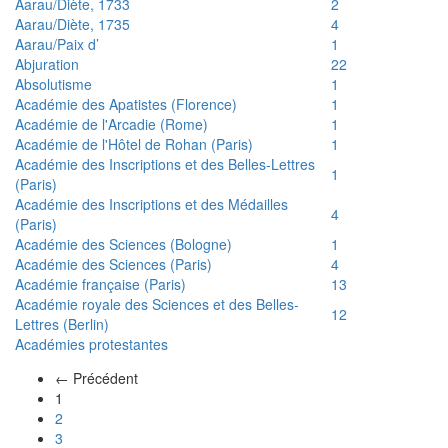
Aarau/Diète, 1733
2
Aarau/Diète, 1735
4
Aarau/Paix d’
1
Abjuration
22
Absolutisme
1
Académie des Apatistes (Florence)
1
Académie de l'Arcadie (Rome)
1
Académie de l'Hôtel de Rohan (Paris)
1
Académie des Inscriptions et des Belles-Lettres
1
(Paris)
Académie des Inscriptions et des Médailles
4
(Paris)
Académie des Sciences (Bologne)
1
Académie des Sciences (Paris)
4
Académie française (Paris)
13
Académie royale des Sciences et des Belles-
12
Lettres (Berlin)
Académies protestantes
← Précédent
(actuel)
1
2
3