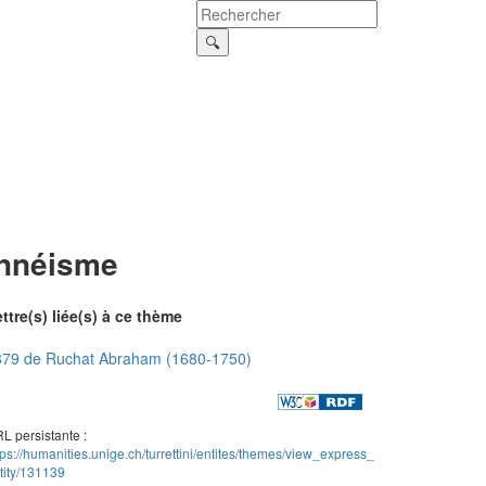
Innéisme
ttre(s) liée(s) à ce thème
879 de Ruchat Abraham (1680-1750)
L persistante :
tps://humanities.unige.ch/turrettini/entites/themes/view_express_
tity/131139