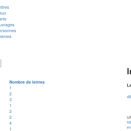
ttres
ieux
arte
uvrages
ersonnes
hèmes
Nombre de lettres
Le
1
2
4
3
1
2
2
UR
ht
4
en
1