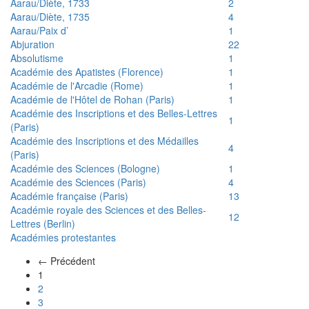
Aarau/Diète, 1733
2
Aarau/Diète, 1735
4
Aarau/Paix d’
1
Abjuration
22
Absolutisme
1
Académie des Apatistes (Florence)
1
Académie de l'Arcadie (Rome)
1
Académie de l'Hôtel de Rohan (Paris)
1
Académie des Inscriptions et des Belles-Lettres
1
(Paris)
Académie des Inscriptions et des Médailles
4
(Paris)
Académie des Sciences (Bologne)
1
Académie des Sciences (Paris)
4
Académie française (Paris)
13
Académie royale des Sciences et des Belles-
12
Lettres (Berlin)
Académies protestantes
← Précédent
(actuel)
1
2
3