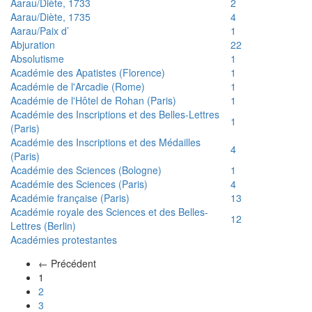
Aarau/Diète, 1733
2
Aarau/Diète, 1735
4
Aarau/Paix d’
1
Abjuration
22
Absolutisme
1
Académie des Apatistes (Florence)
1
Académie de l'Arcadie (Rome)
1
Académie de l'Hôtel de Rohan (Paris)
1
Académie des Inscriptions et des Belles-Lettres
1
(Paris)
Académie des Inscriptions et des Médailles
4
(Paris)
Académie des Sciences (Bologne)
1
Académie des Sciences (Paris)
4
Académie française (Paris)
13
Académie royale des Sciences et des Belles-
12
Lettres (Berlin)
Académies protestantes
← Précédent
(actuel)
1
2
3