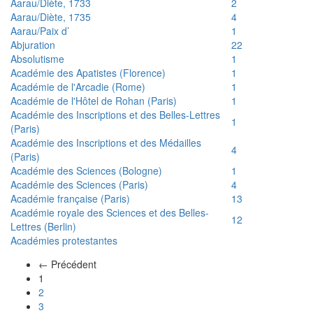
Aarau/Diète, 1733
2
Aarau/Diète, 1735
4
Aarau/Paix d’
1
Abjuration
22
Absolutisme
1
Académie des Apatistes (Florence)
1
Académie de l'Arcadie (Rome)
1
Académie de l'Hôtel de Rohan (Paris)
1
Académie des Inscriptions et des Belles-Lettres
1
(Paris)
Académie des Inscriptions et des Médailles
4
(Paris)
Académie des Sciences (Bologne)
1
Académie des Sciences (Paris)
4
Académie française (Paris)
13
Académie royale des Sciences et des Belles-
12
Lettres (Berlin)
Académies protestantes
← Précédent
(actuel)
1
2
3