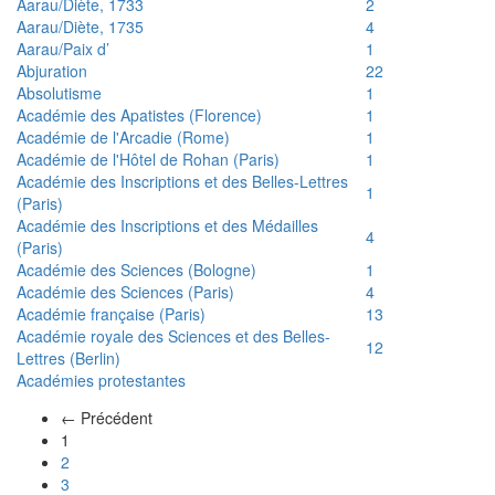
Aarau/Diète, 1733
2
Aarau/Diète, 1735
4
Aarau/Paix d’
1
Abjuration
22
Absolutisme
1
Académie des Apatistes (Florence)
1
Académie de l'Arcadie (Rome)
1
Académie de l'Hôtel de Rohan (Paris)
1
Académie des Inscriptions et des Belles-Lettres
1
(Paris)
Académie des Inscriptions et des Médailles
4
(Paris)
Académie des Sciences (Bologne)
1
Académie des Sciences (Paris)
4
Académie française (Paris)
13
Académie royale des Sciences et des Belles-
12
Lettres (Berlin)
Académies protestantes
← Précédent
(actuel)
1
2
3