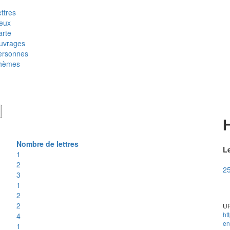
ttres
ieux
arte
uvrages
ersonnes
hèmes
Nombre de lettres
Le
1
2
25
3
1
2
2
UR
ht
4
en
1