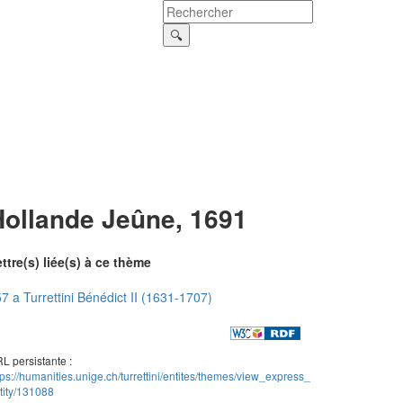
Hollande Jeûne, 1691
ttre(s) liée(s) à ce thème
7 a Turrettini Bénédict II (1631-1707)
L persistante :
tps://humanities.unige.ch/turrettini/entites/themes/view_express_
tity/131088