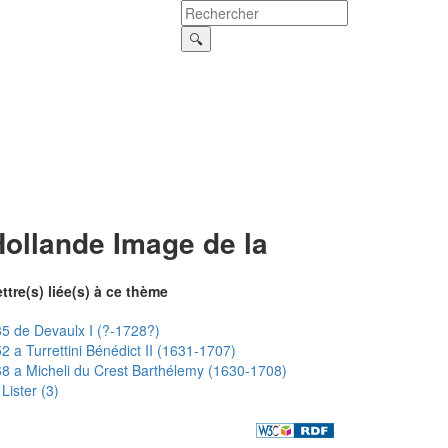
Hollande Image de la
ttre(s) liée(s) à ce thème
5 de Devaulx I (?-1728?)
2 a Turrettini Bénédict II (1631-1707)
8 a Micheli du Crest Barthélemy (1630-1708)
Lister (3)