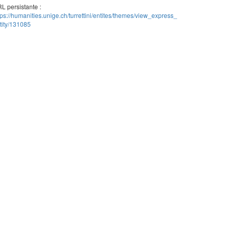
L persistante :
tps://humanities.unige.ch/turrettini/entites/themes/view_express_
tity/131085