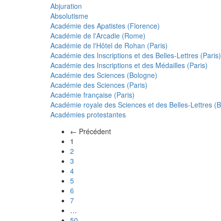
Abjuration
Absolutisme
Académie des Apatistes (Florence)
Académie de l'Arcadie (Rome)
Académie de l'Hôtel de Rohan (Paris)
Académie des Inscriptions et des Belles-Lettres (Paris)
Académie des Inscriptions et des Médailles (Paris)
Académie des Sciences (Bologne)
Académie des Sciences (Paris)
Académie française (Paris)
Académie royale des Sciences et des Belles-Lettres (Be
Académies protestantes
← Précédent
(actuel)
1
2
3
4
5
6
7
…
50