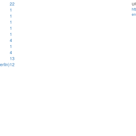
22
UR
ht
1
en
1
1
1
1
4
1
4
13
rlin)
12