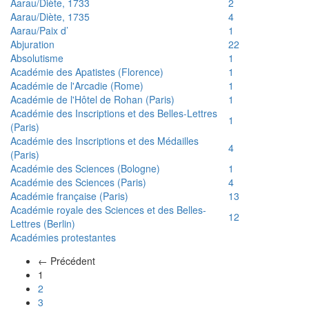
Aarau/Diète, 1733
2
Aarau/Diète, 1735
4
Aarau/Paix d’
1
Abjuration
22
Absolutisme
1
Académie des Apatistes (Florence)
1
Académie de l'Arcadie (Rome)
1
Académie de l'Hôtel de Rohan (Paris)
1
Académie des Inscriptions et des Belles-Lettres
1
(Paris)
Académie des Inscriptions et des Médailles
4
(Paris)
Académie des Sciences (Bologne)
1
Académie des Sciences (Paris)
4
Académie française (Paris)
13
Académie royale des Sciences et des Belles-
12
Lettres (Berlin)
Académies protestantes
← Précédent
(actuel)
1
2
3