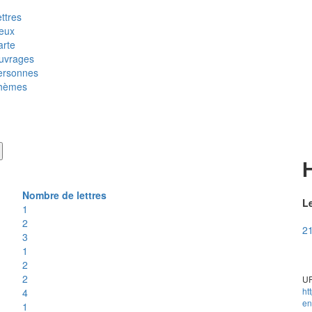
ttres
ieux
arte
uvrages
ersonnes
hèmes
Nombre de lettres
Le
1
2
21
3
1
2
2
UR
ht
4
en
1