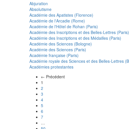
Abjuration
Absolutisme
Académie des Apatistes (Florence)
Académie de l'Arcadie (Rome)
Académie de l'Hôtel de Rohan (Paris)
Académie des Inscriptions et des Belles-Lettres (Paris)
Académie des Inscriptions et des Médailles (Paris)
Académie des Sciences (Bologne)
Académie des Sciences (Paris)
Académie française (Paris)
Académie royale des Sciences et des Belles-Lettres (Be
Académies protestantes
← Précédent
(actuel)
1
2
3
4
5
6
7
…
50