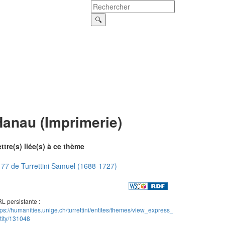
Hanau (Imprimerie)
ttre(s) liée(s) à ce thème
77 de Turrettini Samuel (1688-1727)
L persistante :
tps://humanities.unige.ch/turrettini/entites/themes/view_express_
tity/131048