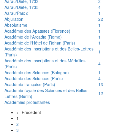
Aarau/Diète, 1733
2
Aarau/Diète, 1735
4
Aarau/Paix d’
1
Abjuration
22
Absolutisme
1
Académie des Apatistes (Florence)
1
Académie de l'Arcadie (Rome)
1
Académie de l'Hôtel de Rohan (Paris)
1
Académie des Inscriptions et des Belles-Lettres
1
(Paris)
Académie des Inscriptions et des Médailles
4
(Paris)
Académie des Sciences (Bologne)
1
Académie des Sciences (Paris)
4
Académie française (Paris)
13
Académie royale des Sciences et des Belles-
12
Lettres (Berlin)
Académies protestantes
← Précédent
(actuel)
1
2
3