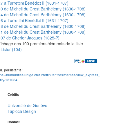
7 a Turrettini Bénédict II (1631-1707)
0 de Micheli du Crest Barthélemy (1630-1708)
4 de Micheli du Crest Barthélemy (1630-1708)
6 a Turrettini Bénédict II (1631-1707)
8 de Micheli du Crest Barthélemy (1630-1708)
1 de Micheli du Crest Barthélemy (1630-1708)
07 de Cherler Jacques (1625-?)
fichage des 100 premiers éléments de la liste.
Lister (104)
L persistante :
tps://humanities.unige.ch/turrettini/entites/themes/view_express_
tity/131034
Crédits
Université de Genève
Tapioca Design
Contact