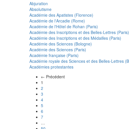
Abjuration
Absolutisme
Académie des Apatistes (Florence)
Académie de l'Arcadie (Rome)
Académie de l'Hôtel de Rohan (Paris)
Académie des Inscriptions et des Belles-Lettres (Paris)
Académie des Inscriptions et des Médailles (Paris)
Académie des Sciences (Bologne)
Académie des Sciences (Paris)
Académie française (Paris)
Académie royale des Sciences et des Belles-Lettres (Be
Académies protestantes
← Précédent
(actuel)
1
2
3
4
5
6
7
…
50