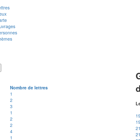
ttres
ieux
arte
uvrages
ersonnes
hèmes
Nombre de lettres
1
2
Le
3
1
19
2
19
2
21
4
21
1