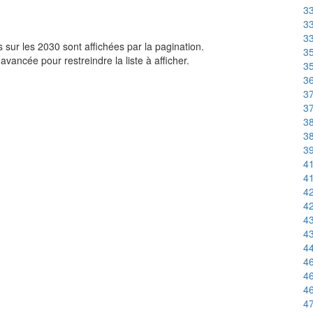
3
33
33
sur les 2030 sont affichées par la pagination.
35
avancée pour restreindre la liste à afficher.
35
36
37
37
38
38
39
41
41
42
42
43
43
44
46
46
46
47