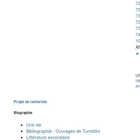
72
73
73
73
73
74
10
Af
➤ 
UR
ht
en
Projet de recherche
Biographie
Une vie
Bibliographie : Ouvrages de Turrettini
Littérature secondaire