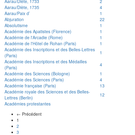
Aarau/Diète, 1733
2
Aarau/Diète, 1735
4
Aarau/Paix d’
1
Abjuration
22
Absolutisme
1
Académie des Apatistes (Florence)
1
Académie de l'Arcadie (Rome)
1
Académie de l'Hôtel de Rohan (Paris)
1
Académie des Inscriptions et des Belles-Lettres
1
(Paris)
Académie des Inscriptions et des Médailles
4
(Paris)
Académie des Sciences (Bologne)
1
Académie des Sciences (Paris)
4
Académie française (Paris)
13
Académie royale des Sciences et des Belles-
12
Lettres (Berlin)
Académies protestantes
← Précédent
(actuel)
1
2
3