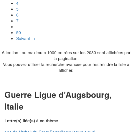
4
5
6
7
…
50
Suivant →
Attention : au maximum 1000 entrées sur les 2030 sont affichées par
la pagination.
Vous pouvez utiliser la recherche avancée pour restreindre la liste à
afficher.
Guerre Ligue d’Augsbourg,
Italie
Lettre(s) liée(s) à ce thème
424 de Micheli du Crest Barthélemy (1630-1708)