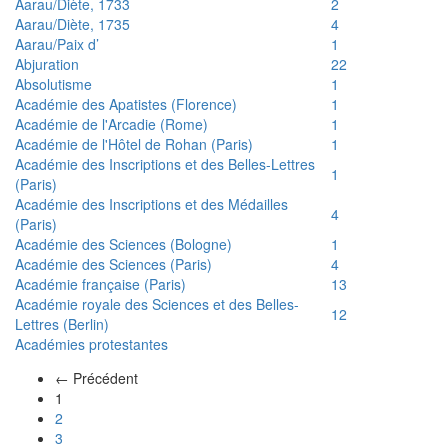
Aarau/Diète, 1733
2
Aarau/Diète, 1735
4
Aarau/Paix d’
1
Abjuration
22
Absolutisme
1
Académie des Apatistes (Florence)
1
Académie de l'Arcadie (Rome)
1
Académie de l'Hôtel de Rohan (Paris)
1
Académie des Inscriptions et des Belles-Lettres
1
(Paris)
Académie des Inscriptions et des Médailles
4
(Paris)
Académie des Sciences (Bologne)
1
Académie des Sciences (Paris)
4
Académie française (Paris)
13
Académie royale des Sciences et des Belles-
12
Lettres (Berlin)
Académies protestantes
← Précédent
(actuel)
1
2
3