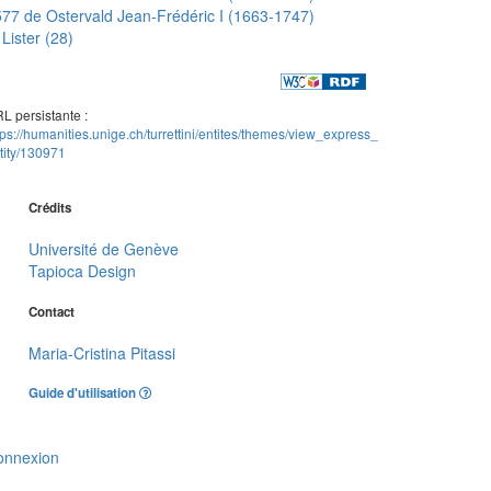
77 de Ostervald Jean-Frédéric I (1663-1747)
Lister (28)
L persistante :
tps://humanities.unige.ch/turrettini/entites/themes/view_express_
tity/130971
Crédits
Université de Genève
Tapioca Design
Contact
Maria-Cristina Pitassi
Guide d'utilisation
onnexion