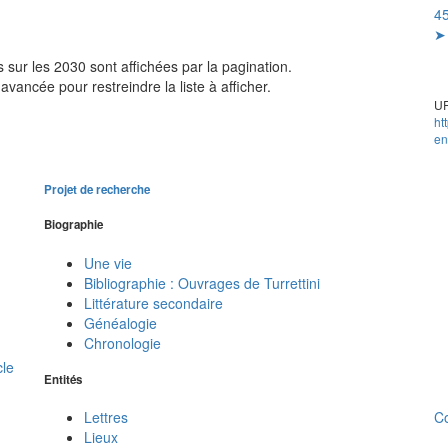
45
➤ 
sur les 2030 sont affichées par la pagination.
avancée pour restreindre la liste à afficher.
UR
ht
en
Projet de recherche
Biographie
Une vie
Bibliographie : Ouvrages de Turrettini
Littérature secondaire
Généalogie
Chronologie
cle
Entités
C
Lettres
Lieux