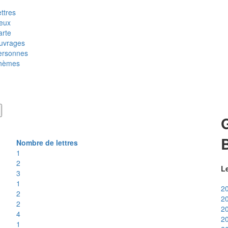
ttres
ieux
arte
uvrages
ersonnes
hèmes
B
Nombre de lettres
1
2
Le
3
1
20
2
20
2
20
4
20
1