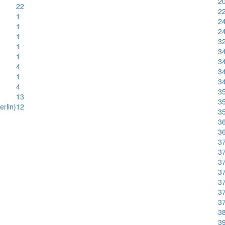
20
22
22
1
24
1
24
1
32
1
34
1
34
4
34
1
34
4
35
13
35
rlin)
12
35
36
36
37
37
37
37
37
37
37
38
39