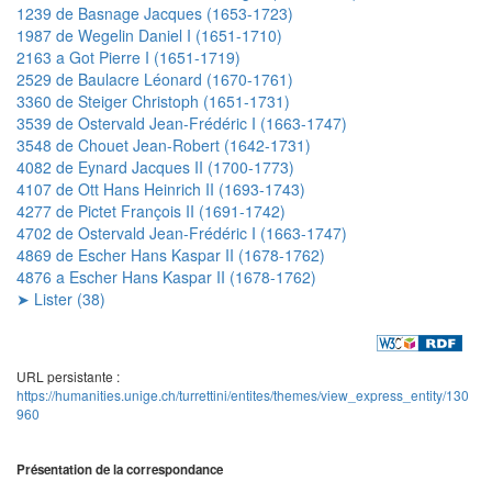
1239 de Basnage Jacques (1653-1723)
1987 de Wegelin Daniel I (1651-1710)
2163 a Got Pierre I (1651-1719)
2529 de Baulacre Léonard (1670-1761)
3360 de Steiger Christoph (1651-1731)
3539 de Ostervald Jean-Frédéric I (1663-1747)
3548 de Chouet Jean-Robert (1642-1731)
4082 de Eynard Jacques II (1700-1773)
4107 de Ott Hans Heinrich II (1693-1743)
4277 de Pictet François II (1691-1742)
4702 de Ostervald Jean-Frédéric I (1663-1747)
4869 de Escher Hans Kaspar II (1678-1762)
4876 a Escher Hans Kaspar II (1678-1762)
➤ Lister (38)
URL persistante :
https://humanities.unige.ch/turrettini/entites/themes/view_express_entity/130
960
Présentation de la correspondance