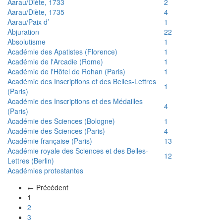
Aarau/Diète, 1733
2
Aarau/Diète, 1735
4
Aarau/Paix d’
1
Abjuration
22
Absolutisme
1
Académie des Apatistes (Florence)
1
Académie de l'Arcadie (Rome)
1
Académie de l'Hôtel de Rohan (Paris)
1
Académie des Inscriptions et des Belles-Lettres
1
(Paris)
Académie des Inscriptions et des Médailles
4
(Paris)
Académie des Sciences (Bologne)
1
Académie des Sciences (Paris)
4
Académie française (Paris)
13
Académie royale des Sciences et des Belles-
12
Lettres (Berlin)
Académies protestantes
← Précédent
(actuel)
1
2
3