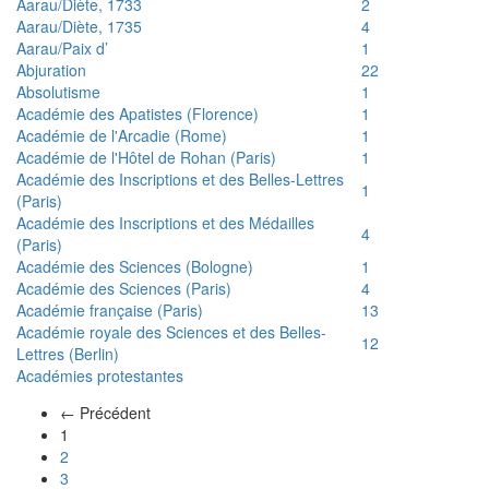
Aarau/Diète, 1733
2
Aarau/Diète, 1735
4
Aarau/Paix d’
1
Abjuration
22
Absolutisme
1
Académie des Apatistes (Florence)
1
Académie de l'Arcadie (Rome)
1
Académie de l'Hôtel de Rohan (Paris)
1
Académie des Inscriptions et des Belles-Lettres
1
(Paris)
Académie des Inscriptions et des Médailles
4
(Paris)
Académie des Sciences (Bologne)
1
Académie des Sciences (Paris)
4
Académie française (Paris)
13
Académie royale des Sciences et des Belles-
12
Lettres (Berlin)
Académies protestantes
← Précédent
(actuel)
1
2
3