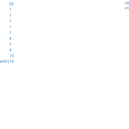
ht
22
en
1
1
1
1
1
4
1
4
13
rlin)
12