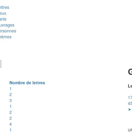
ttres
ieux
arte
uvrages
ersonnes
hèmes
Nombre de lettres
Le
1
2
17
3
45
1
➤ 
2
2
4
1
UR