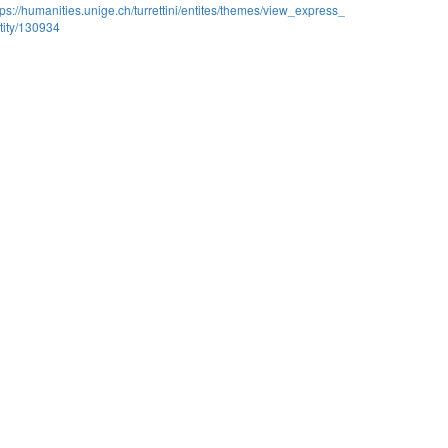
tps://humanities.unige.ch/turrettini/entites/themes/view_express_
tity/130934