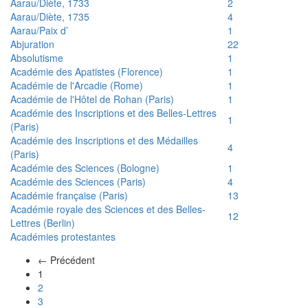
Aarau/Diète, 1733
2
Aarau/Diète, 1735
4
Aarau/Paix d’
1
Abjuration
22
Absolutisme
1
Académie des Apatistes (Florence)
1
Académie de l'Arcadie (Rome)
1
Académie de l'Hôtel de Rohan (Paris)
1
Académie des Inscriptions et des Belles-Lettres
1
(Paris)
Académie des Inscriptions et des Médailles
4
(Paris)
Académie des Sciences (Bologne)
1
Académie des Sciences (Paris)
4
Académie française (Paris)
13
Académie royale des Sciences et des Belles-
12
Lettres (Berlin)
Académies protestantes
← Précédent
(actuel)
1
2
3