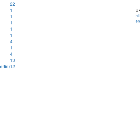
22
1
UR
ht
1
en
1
1
1
4
1
4
13
rlin)
12