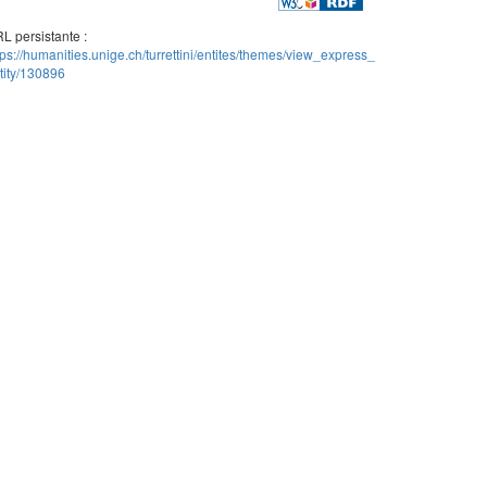
L persistante :
tps://humanities.unige.ch/turrettini/entites/themes/view_express_
tity/130896