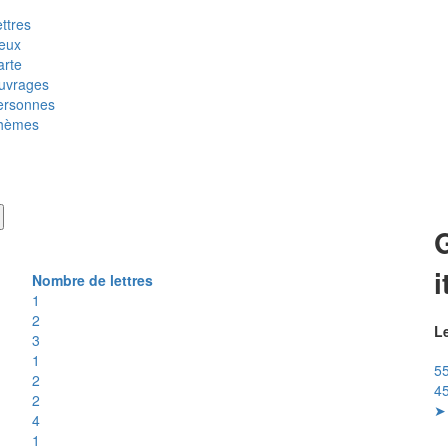
ttres
ieux
arte
uvrages
ersonnes
hèmes
i
Nombre de lettres
1
2
Le
3
1
55
2
45
2
➤ 
4
1