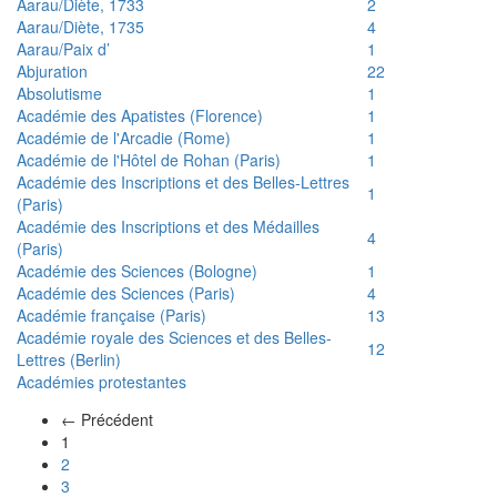
Aarau/Diète, 1733
2
Aarau/Diète, 1735
4
Aarau/Paix d’
1
Abjuration
22
Absolutisme
1
Académie des Apatistes (Florence)
1
Académie de l'Arcadie (Rome)
1
Académie de l'Hôtel de Rohan (Paris)
1
Académie des Inscriptions et des Belles-Lettres
1
(Paris)
Académie des Inscriptions et des Médailles
4
(Paris)
Académie des Sciences (Bologne)
1
Académie des Sciences (Paris)
4
Académie française (Paris)
13
Académie royale des Sciences et des Belles-
12
Lettres (Berlin)
Académies protestantes
← Précédent
(actuel)
1
2
3