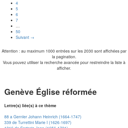
4
5
6
7
…
50
Suivant →
Attention : au maximum 1000 entrées sur les 2030 sont affichées par
la pagination.
Vous pouvez utiliser la recherche avancée pour restreindre la liste à
afficher.
Genève Église réformée
Lettre(s) liée(s) à ce thème
88 a Gernler Johann Heinrich (1664-1747)
339 de Turrettini Marie I (1626-1697)
1316 de Sartoris Jean (1656-1721)