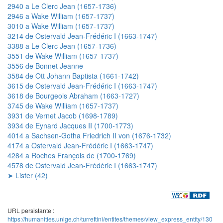
2940 a Le Clerc Jean (1657-1736)
2946 a Wake William (1657-1737)
3010 a Wake William (1657-1737)
3214 de Ostervald Jean-Frédéric I (1663-1747)
3388 a Le Clerc Jean (1657-1736)
3551 de Wake William (1657-1737)
3556 de Bonnet Jeanne
3584 de Ott Johann Baptista (1661-1742)
3615 de Ostervald Jean-Frédéric I (1663-1747)
3618 de Bourgeois Abraham (1663-1727)
3745 de Wake William (1657-1737)
3931 de Vernet Jacob (1698-1789)
3934 de Eynard Jacques II (1700-1773)
4014 a Sachsen-Gotha Friedrich II von (1676-1732)
4174 a Ostervald Jean-Frédéric I (1663-1747)
4284 a Roches François de (1700-1769)
4578 de Ostervald Jean-Frédéric I (1663-1747)
➤ Lister (42)
URL persistante :
https://humanities.unige.ch/turrettini/entites/themes/view_express_entity/130